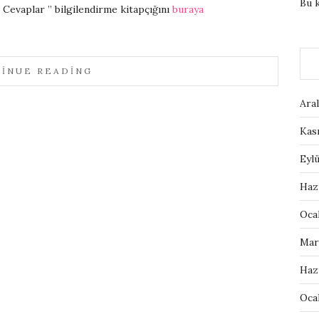
Bu 
e Cevaplar ” bilgilendirme kitapçığını
buraya
INUE READING
Aral
Kas
Eylü
Haz
Oca
Mar
Haz
Oca