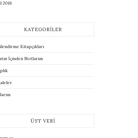
l 2016
KATEGORILER
ilendirme Kitapçıkları
atın İçinden Notlarım
plık
aleler
larım
ÜST VERI