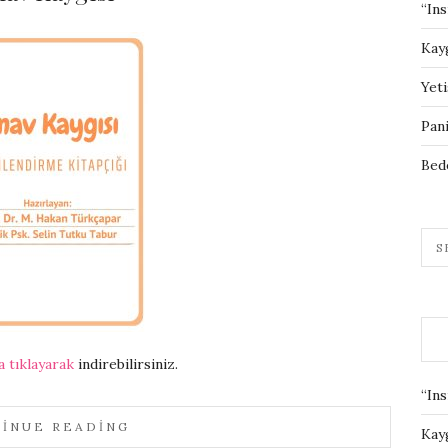
“Ins
Kay
Yeti
Pan
Bed
a tıklayarak
indirebilirsiniz.
“Ins
INUE READING
Kay