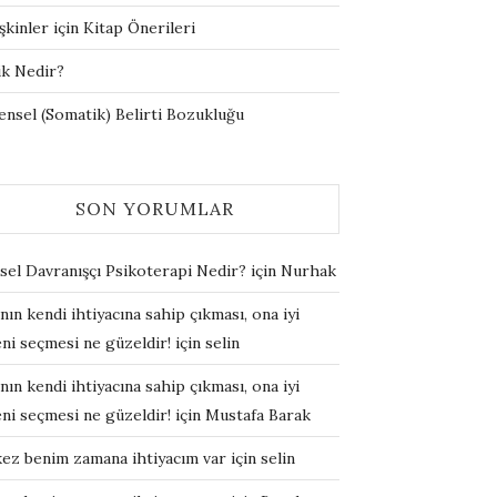
şkinler için Kitap Önerileri
ik Nedir?
ensel (Somatik) Belirti Bozukluğu
SON YORUMLAR
şsel Davranışçı Psikoterapi Nedir?
için
Nurhak
nın kendi ihtiyacına sahip çıkması, ona iyi
ni seçmesi ne güzeldir!
için
selin
nın kendi ihtiyacına sahip çıkması, ona iyi
ni seçmesi ne güzeldir!
için
Mustafa Barak
kez benim zamana ihtiyacım var
için
selin