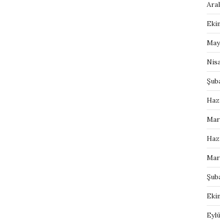
Aral
Eki
May
Nis
Şub
Haz
Mar
Haz
Mar
Şub
Eki
Eylü