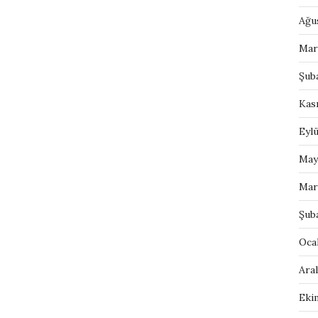
Ağu
Mar
Şub
Kas
Eylü
May
Mar
Şub
Oca
Aral
Eki