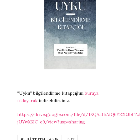
“Uyku” bilgilendirme kitapçığını
buraya
tıklayarak
indirebilirsiniz.
https://drive.google.com/file/d/1XQAa1hAfQ6Y82DJbfTz
jUYwX6IC-q9/view?usp=sharing
#SELINTUTKUTABUR
BDT